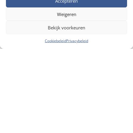
Accepteren
Sterk Klassewerk
Weigeren
Bekijk voorkeuren
Cookiebeleid
Privacybeleid
Adres

Nijverheidsweg 8, 3960 Bree, België
Telefoon

+32 474 493 590
Email

info@pi-constructions.be
Contacteer PI Constructions