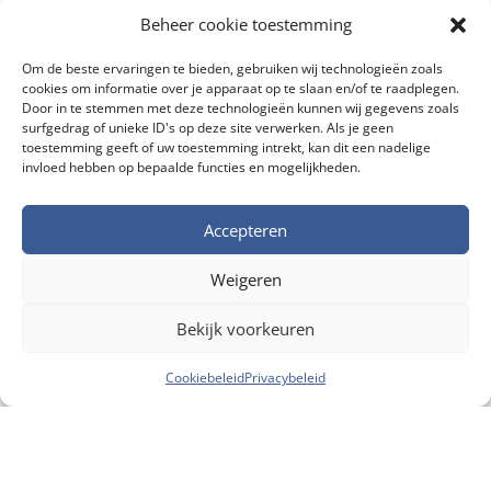
Beheer cookie toestemming
Persoonlijk contact
– De plannen worden altijd
rechtstreeks met Patrick besproken. Hij staat in
Om de beste ervaringen te bieden, gebruiken wij technologieën zoals
cookies om informatie over je apparaat op te slaan en/of te raadplegen.
voor de coördinatie van het gehele bouwproject
Door in te stemmen met deze technologieën kunnen wij gegevens zoals
surfgedrag of unieke ID's op deze site verwerken. Als je geen
en stuurt de vakkundige uitvoering van zijn
toestemming geeft of uw toestemming intrekt, kan dit een nadelige
teams aan.
invloed hebben op bepaalde functies en mogelijkheden.
Professionaliteit
– de teams bestaan steeds uit
Accepteren
medewerkers met de juiste expertise die
zeggen wat ze doen en doen wat ze zeggen.
Weigeren
Enkel hoogwaardige en kwalitatieve machines
Bekijk voorkeuren
en materialen worden gebruikt.
Precisie
– Alle projecten worden exact volgens
Cookiebeleid
Privacybeleid
plan en met de grootste precisie uitgevoerd van
ruwbouw tot afwerking.
Proper werk
– de bouwwerf wordt steeds netjes